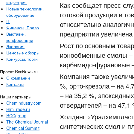
индустрия
Как сообщает пресс-слу
Новые технологии,
готовой продукции и то
оборудование
IT
относительно аналогичн
Финансы, Право
предприятии увеличена 
Выставки,
конференции
Рост по основным това
Экология
Ценовые обзоры
ионообменные смолы – 
Конкурсы, торги
карбамидо-фурановые 
Проект RccNews.ru
Компания также увеличи
О компании
Контакты
%, орто-крезола – на 4
– на 35,2 %, эпоксидных
Наши партнеры
Chemindustry.com
отвердителей – на 47,1 
HimTrade.ru
Холдинг «Уралхимпласт
RCCgroup
The Chemical Journal
синтетических смол и п
Chemical Summit