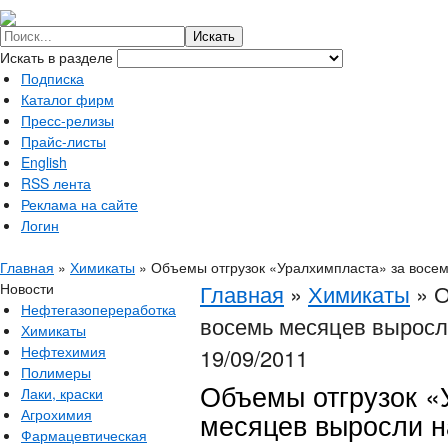
Искать в разделе
Подписка
Каталог фирм
Пресс-релизы
Прайс-листы
English
RSS лента
Реклама на сайте
Логин
Главная
»
Химикаты
»
Объемы отгрузок «Уралхимпласта» за восем
Новости
Главная
»
Химикаты
»
О
Нефтегазопереработка
восемь месяцев выросл
Химикаты
Нефтехимия
19/09/2011
Полимеры
Объемы отгрузок «
Лаки, краски
Агрохимия
месяцев выросли н
Фармацевтическая