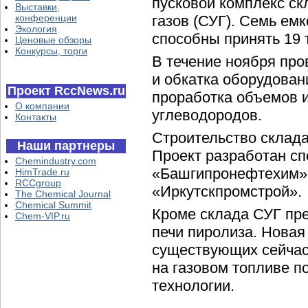
пусковой комплекс с
Выставки,
конференции
газов (СУГ). Семь ем
Экология
способны принять 19 т
Ценовые обзоры
Конкурсы, торги
В течение ноября пр
и обкатка оборудован
Проект RccNews.ru
проработка объемов 
О компании
углеводородов.
Контакты
Строительство склада
Наши партнеры
Проект разработан с
Chemindustry.com
«Башгипронефтехим»,
HimTrade.ru
RCCgroup
«Иркутскпромстрой».
The Chemical Journal
Chemical Summit
Кроме склада СУГ пре
Chem-VIP.ru
печи пиролиза. Новая
существующих сейчас 
на газовом топливе п
технологии.