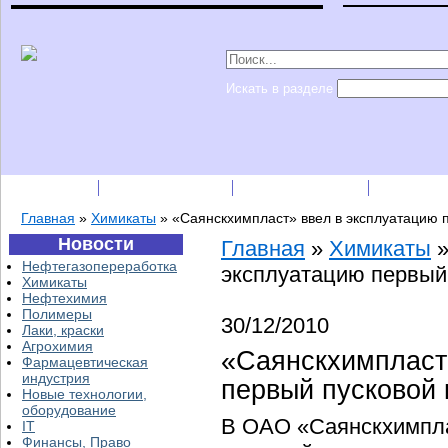
Искать в разделе
Подписка
Каталог фирм
Пресс-релизы
Прайс-
Главная
»
Химикаты
»
«Саянскхимпласт» ввел в эксплуатацию 
Новости
Главная
»
Химикаты
Нефтегазопереработка
эксплуатацию первый
Химикаты
Нефтехимия
Полимеры
30/12/2010
Лаки, краски
Агрохимия
«Саянскхимпласт
Фармацевтическая
индустрия
первый пусковой 
Новые технологии,
оборудование
В ОАО «Саянскхимпла
IT
Финансы, Право