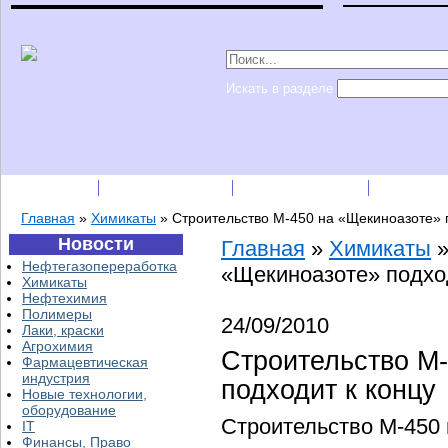
Искать в разделе
Подписка
Каталог фирм
Пресс-релизы
Прайс-
Главная
»
Химикаты
»
Строительство М-450 на «Щекиноазоте» 
Новости
Главная
»
Химикаты
Нефтегазопереработка
«Щекиноазоте» подход
Химикаты
Нефтехимия
Полимеры
24/09/2010
Лаки, краски
Агрохимия
Строительство М
Фармацевтическая
индустрия
подходит к концу
Новые технологии,
оборудование
Строительство М-450 
IT
Финансы, Право