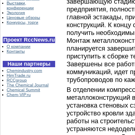
завершающую стадию.
Выставки,
конференции
предприятия, полнос
Экология
главной эстакады, пр
Ценовые обзоры
Конкурсы, торги
конструкций. К концу
получить необходимы
Проект RccNews.ru
Монтаж металлоконст
О компании
планируется завершит
Контакты
приступить к сборке 
Завершены все работ
Наши партнеры
Chemindustry.com
коммуникаций, идет п
HimTrade.ru
трубопроводов по каж
RCCgroup
The Chemical Journal
В отделении компрес
Chemical Summit
Chem-VIP.ru
металлоконструкций в
установка стеновых с
устройство кровли зд
работы на строительс
устраняются недоделк