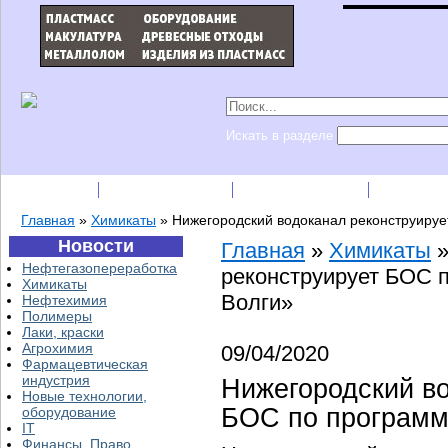
Искать в разделе
Подписка
Каталог фирм
Пресс-релизы
Прайс-
Главная
»
Химикаты
»
Нижегородский водоканал реконструиру
Новости
Главная
»
Химикаты
Нефтегазопереработка
реконструирует БОС 
Химикаты
Волги»
Нефтехимия
Полимеры
Лаки, краски
Агрохимия
09/04/2020
Фармацевтическая
индустрия
Нижегородский во
Новые технологии,
БОС по программ
оборудование
IT
Финансы, Право