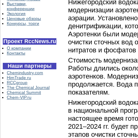
Нижегородский водок
Выставки,
конференции
модернизации аэроте
Экология
аэрации. Установлен
Ценовые обзоры
Конкурсы, торги
денитрификации, кото
Аэротенки были моде
Проект RccNews.ru
очистки сточных вод о
О компании
нитратов и фосфатов
Контакты
Стоимость модерниза
Наши партнеры
Работы длились около
Chemindustry.com
аэротенков. Модерни
HimTrade.ru
RCCgroup
продолжается. Вода п
The Chemical Journal
показателям.
Chemical Summit
Chem-VIP.ru
Нижегородский водок
в национальной прог
настоящее время гото
2021–2024 гг. будет 
этапов очистки сточны