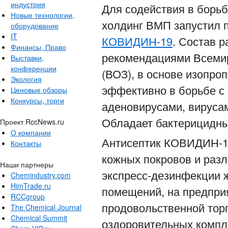
индустрия
Для содействия в борь
Новые технологии,
холдинг ВМП запустил п
оборудование
IT
КОВИДИН-19
. Состав р
Финансы, Право
рекомендациями Всемир
Выставки,
конференции
(ВОЗ), в основе изопро
Экология
эффективно в борьбе с
Ценовые обзоры
Конкурсы, торги
аденовирусами, вирусами
Обладает бактерицидны
Проект RccNews.ru
О компании
Антисептик КОВИДИН-19
Контакты
кожных покровов и раз
Наши партнеры
экспресс-дезинфекции 
Chemindustry.com
HimTrade.ru
помещений, на предпри
RCCgroup
продовольственной торг
The Chemical Journal
Chemical Summit
оздоровительных компл