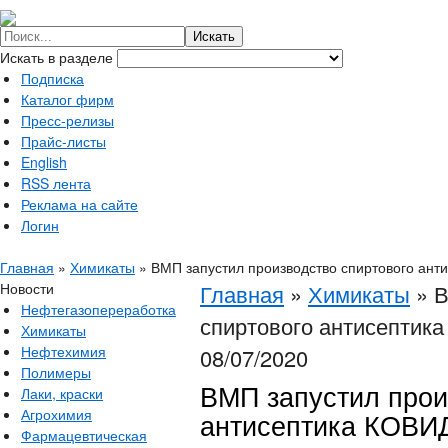
Искать в разделе
Подписка
Каталог фирм
Пресс-релизы
Прайс-листы
English
RSS лента
Реклама на сайте
Логин
Главная
»
Химикаты
»
ВМП запустил производство спиртового ан
Новости
Главная
»
Химикаты
»
В
Нефтегазопереработка
спиртового антисептик
Химикаты
Нефтехимия
08/07/2020
Полимеры
ВМП запустил прои
Лаки, краски
Агрохимия
антисептика КОВИ
Фармацевтическая