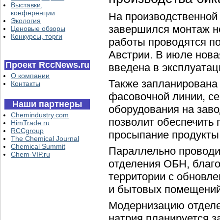
Выставки,
конференции
На производственной
Экология
завершился монтаж н
Ценовые обзоры
Конкурсы, торги
работы проводятся по
Австрии. В июле нов
Проект RccNews.ru
введена в эксплуатац
О компании
Также запланирована
Контакты
фасовочной линии, се
Наши партнеры
оборудования на заво
Chemindustry.com
позволит обеспечить 
HimTrade.ru
RCCgroup
просыпание продукты
The Chemical Journal
Chemical Summit
Параллельно проводи
Chem-VIP.ru
отделения ОБН, благ
территории с обновле
и бытовых помещений
Модернизацию отделе
натрия планируется з