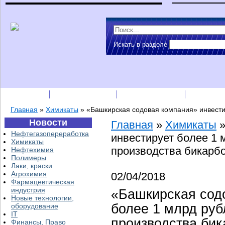
Искать в разделе
Подписка
Каталог фирм
Пресс-релизы
Прайс-
Главная
»
Химикаты
»
«Башкирская содовая компания» инвести
Новости
Главная
»
Химикаты
Нефтегазопереработка
инвестирует более 1
Химикаты
производства бикарб
Нефтехимия
Полимеры
Лаки, краски
Агрохимия
02/04/2018
Фармацевтическая
индустрия
«Башкирская сод
Новые технологии,
более 1 млрд ру
оборудование
IT
производства бик
Финансы, Право