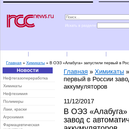
Искать в разделе
Подписка
Каталог фирм
Пресс-релизы
Прайс-
Главная
»
Химикаты
»
В ОЭЗ «Алабуга» запустили первый в Рос
Новости
Главная
»
Химикаты
первый в России заво
Нефтегазопереработка
аккумуляторов
Химикаты
Нефтехимия
11/12/2017
Полимеры
Лаки, краски
В ОЭЗ «Алабуга» 
Агрохимия
завод с автомати
Фармацевтическая
аккумуляторов