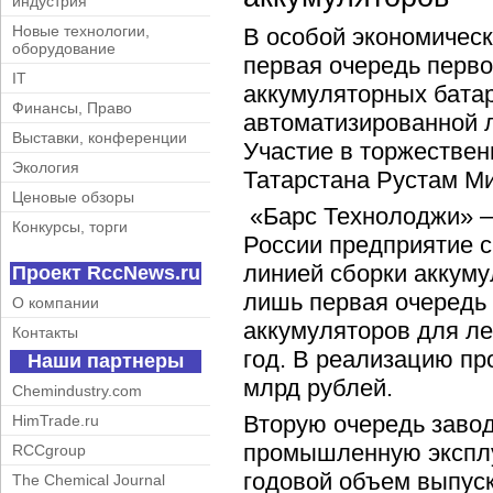
индустрия
Новые технологии,
В особой экономичес
оборудование
первая очередь перво
IT
аккумуляторных бата
Финансы, Право
автоматизированной л
Выставки, конференции
Участие в торжестве
Экология
Татарстана Рустам М
Ценовые обзоры
«Барс Технолоджи» – 
Конкурсы, торги
России предприятие 
линией сборки аккуму
Проект RccNews.ru
лишь первая очередь 
О компании
аккумуляторов для ле
Контакты
год. В реализацию пр
Наши партнеры
млрд рублей.
Chemindustry.com
Вторую очередь завод
HimTrade.ru
промышленную эксплуа
RCCgroup
годовой объем выпус
The Chemical Journal