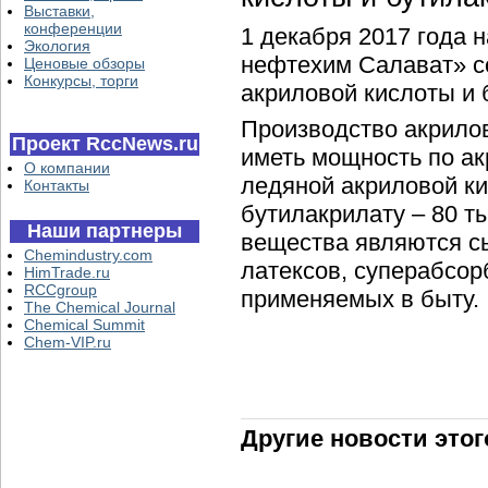
Выставки,
конференции
1 декабря 2017 года
Экология
нефтехим Салават» с
Ценовые обзоры
Конкурсы, торги
акриловой кислоты и 
Производство акрилов
Проект RccNews.ru
иметь мощность по акр
О компании
ледяной акриловой кис
Контакты
бутилакрилату – 80 т
Наши партнеры
вещества являются сы
Chemindustry.com
латексов, суперабсор
HimTrade.ru
RCCgroup
применяемых в быту
The Chemical Journal
Chemical Summit
Chem-VIP.ru
Другие новости этог