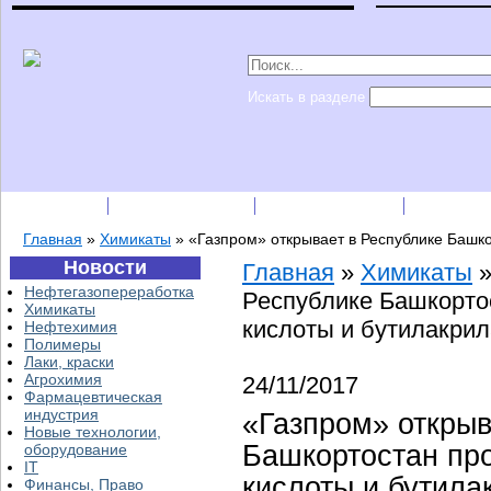
Искать в разделе
Подписка
Каталог фирм
Пресс-релизы
Прайс-
Главная
»
Химикаты
»
«Газпром» открывает в Республике Башко
Новости
Главная
»
Химикаты
Нефтегазопереработка
Республике Башкорто
Химикаты
кислоты и бутилакрил
Нефтехимия
Полимеры
Лаки, краски
Агрохимия
24/11/2017
Фармацевтическая
индустрия
«Газпром» открыв
Новые технологии,
Башкортостан пр
оборудование
IT
кислоты и бутила
Финансы, Право